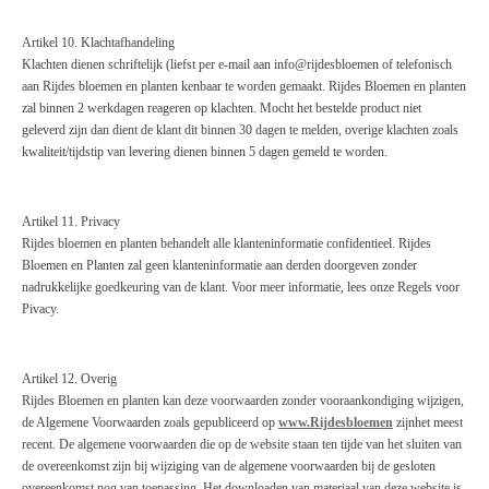
Artikel 10. Klachtafhandeling
Klachten dienen schriftelijk (liefst per e-mail aan
info@
rijdesbloemen
of telefonisch
aan Rijdes bloemen en planten
ken
baar te worden gemaakt. Rijdes Bloemen en planten
zal
binnen 2 werkdagen reageren op klachten. Mocht het bestelde product niet
geleverd zijn dan dient de klant dit binnen 30 dagen te melden, overige klachten zoals
kwaliteit/tijdstip van levering dienen binnen 5 dagen gemeld te worden.
Artikel 11. Priv
acy
Rijdes bloemen en planten
behandelt alle klanteninfor
matie confidentieel. Rijdes
Bloemen en Planten
zal
geen klanteninformatie aan derden doorgeven zonder
nadrukkelijke goedkeuring van de klant. Voor meer informatie, lees onze Regels voor
Pivacy
.
Artikel 12. Overig
Rijdes Bloemen en planten
kan deze voorwaarden zonder vooraankondiging wijzigen,
de Algemene Voorwaarden zoals gepubliceerd op
www.Rijdesbloemen
zijn
het meest
recent. De algemene voorwaarden die op de website staan ten tijde van het sluiten van
de overeenkomst zijn bij wijziging van de algemene voorwaarden bij de gesloten
overeenkomst nog van toepassing. Het downloaden van materiaal van deze website is