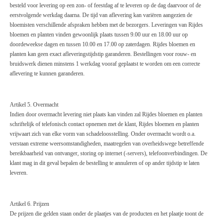
besteld voor levering op een zon- of feestdag af te leveren op de dag daarvoor of de
eerstvolgende werkdag daarna. De tijd van aflevering kan variëren aangezien de
bloemist
en verschillende afspraken hebben met de bezorgers. Levering
en van Rijdes
bloemen en planten
vi
nden gewoonlijk plaats tussen 9
.00 uur en 18.00 uur op
doordeweekse dagen en tussen 10.00 en 1
7.00 op zaterdagen. Rijdes bloemen en
planten
kan
geen exact afleveringstijdstip garanderen. Bestellingen voor rouw- en
bruidswerk dienen minstens 1 werkdag vooraf geplaatst te worden om een correcte
aflevering te kunnen garanderen.
Artikel 5. Overmacht
Indien door overmacht levering niet p
laats kan vinden zal Rijdes bloemen en
planten
schriftelijk of telefonisch contact opnemen met de kl
ant, Rijdes bloemen en planten
vrijwaart zich van elke vorm van schadeloosstelling. Onder overmacht wordt o.a.
verstaan extreme weersomstandigheden, maatregelen van overheidswege betreffende
bereikbaarheid van ontvanger, storing op internet (-servers), telefoonverbindingen. De
klant mag in dit geval bepalen de bestelling te annuleren of op ander tijdstip te laten
leveren.
Artikel 6. Prijzen
De prijzen die gelden staan onder de plaatjes van de producten en het plaatje toont
de