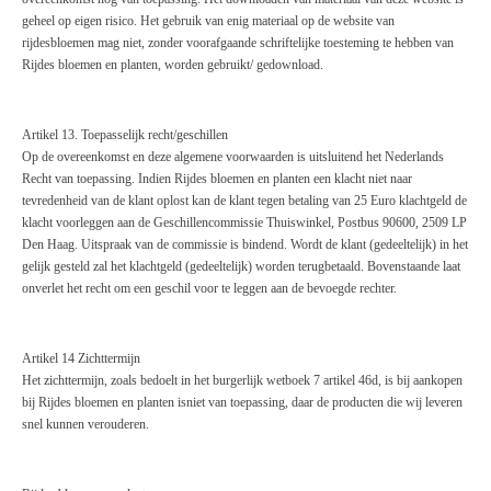
geheel op eigen risico. Het gebruik van enig materiaa
l op de website van
rijdesbloemen
mag niet, zonder voorafgaande schriftelijke
toes
teming
te hebben van
Rijdes bloemen en planten
, worden gebruikt/ gedownload.
Artikel 13.
Toepasselijk
recht/geschillen
Op de overeenkomst en deze algemene voorwaarden is uitsluitend het Nederlands
Recht van toepassing. Indien
Rijdes bloemen en planten
een klacht niet naar
tevredenheid van de klant oplost kan de klant tegen betaling van 25 Euro klachtgeld de
klacht voorleggen aan de Geschillencommissie Thuiswinkel, Postbus 90600, 2509 LP
Den Haag. Uitspraak van de commissie is bindend. Wordt de klant (gedeeltelijk) in het
gelijk gesteld zal het klachtgeld (gedeeltelijk) worden terugbetaald.
Bovenstaande laat
onverlet het recht om een geschil voor te leggen aan de bevoegde rechter.
Artikel 14 Zichttermijn
Het
zichttermijn, zoals bedoelt in het burgerlijk wetboek 7 artikel 46d, is bij aa
nkopen
bij Rijdes bloemen en planten
is
niet
van toepassing, daar de producten die wij leveren
snel kunnen verouderen.