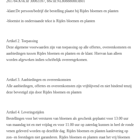
261784.
Kvk.nr 30063597, btw.nr
.
NL808880883B01
-
klant
:De
persoon/bedrijf die be
stelling plaatst bij Rijdes bloemen en planten
-bloemist
in onderstaande tekst is
Rijdes bloemen en planten
Artikel 2. Toepassing
Deze algemene voorwaarden zijn van toepassing op alle offertes, overeenkomsten en
aanbiedingen tussen Rijdes bloemen en planten
en de klant. Hiervan kan alleen
worden afgeweken indien schriftelijk overeengekomen.
Artikel 3. Aanbiedingen en overeenkomsten
Alle aanbiedingen, offertes en overeenkomsten zijn vrijblijvend en niet bindend tenzij
deze
bevestigd zijn door Rijdes bloemen en planten
Artikel 4. Leveringstijden
Bestellingen voor het versturen van bloemen als geschenk geplaatst voor 13.00 uur
van maandag tot en met vrijdag en voor 11.00 uur op zate
rdag kunnen in heel de ronde
venen geleverd worden op dezelfde dag. Rijdes bloemen en planten
kan
levering op
zon- en feestdagen niet gar
anderen. Rijdes bloemen en planten
staat
het vrij bloemen