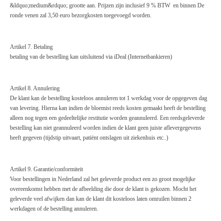
&
ldquo
;medium&rdquo
; grootte aan. Prijzen zijn inclusief 9 %
BTW
en binnen
De
ronde venen zal 3,50
euro bezo
rgkosten toegevoegd worden.
Ar
tikel 7. Betaling
betaling van de
bestell
ing
kan
uitsluitend
via
iDeal
(Internetbankieren)
Artikel 8. Annulering
De klant kan de bestelling kosteloos annuleren tot 1 werkdag voor de opgegeven dag
van levering. Hierna kan indien de bloemist
reeds
kosten gemaakt heeft de bestelling
alleen nog tegen een gedeeltelijke restitutie worden geannuleerd. Een
reeds
geleverde
bestelling kan niet geannuleerd worden indien de klant geen juiste aflevergegevens
heeft gegeven (tijdstip uitvaart, patiënt ontslagen uit ziekenhuis etc..)
Artikel 9. Garantie/conformiteit
Voor bestellingen in Nederland zal het geleverde product een zo groot mogelijke
overeenkomst hebben met de afbeelding die door de klant is gekozen. Mocht het
geleverde veel afwijken dan kan de klant dit kosteloos laten omruilen binnen 2
werkdagen of de bestelling annuleren.