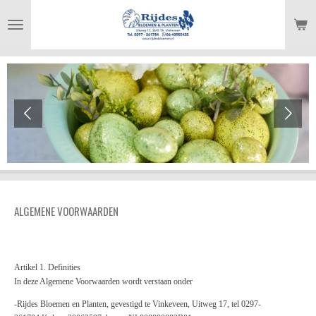
Ga
direct
naar
de
hoofdinhoud
ALGEMENE VOORWAARDEN
Artikel 1. Definities
In deze Algemene Voorwaarden wordt verstaan onder
-Rijdes
Bloemen en Planten, gevestigd te Vinkeve
en, Uitweg 17, tel 0297-