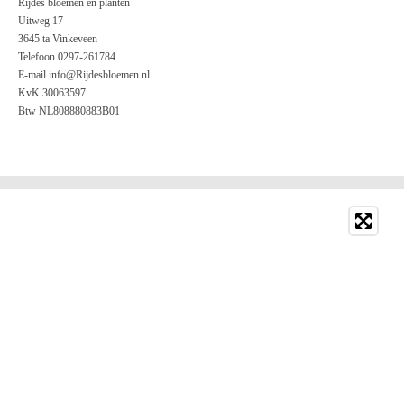
Rijdes bloemen en planten
Uitweg 17
3645 ta Vinkeveen
Telefoon 0297-261784
E-mail info@Rijdesbloemen.nl
KvK 30063597
Btw NL808880883B01