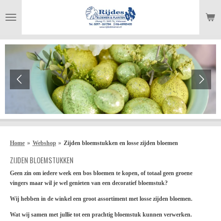
Ga
direct
naar
de
hoofdinhoud
Home
»
Webshop
»
Zijden bloemstukken en losse zijden bloemen
ZIJDEN BLOEMSTUKKEN
Geen zin om iedere week een bos bloemen te kopen, of totaal geen groene
vingers maar wil je wel genieten van een decoratief bloemstuk?
Wij hebben in de winkel een groot assortiment met losse zijden bloemen.
Wat wij samen met jullie tot een prachtig bloemstuk kunnen verwerken.