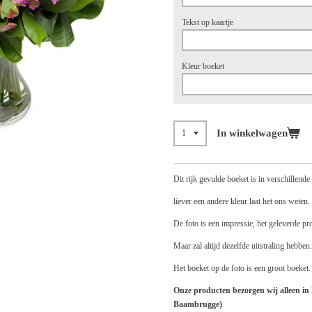
Tekst op kaartje
Kleur boeket
In winkelwagen
Dit rijk gevulde boeket is in verschillende
liever een andere kleur laat het ons weten.
De foto is een impressie, het geleverde pr
Maar zal altijd dezelfde uitstraling hebben.
Het boeket op de foto is een groot boeket.
Onze producten bezorgen wij alleen i
Baambrugge)