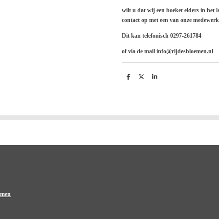
wilt u dat wij een boeket elders in he
contact op met een van onze medewerk
Dit kan telefonisch 0297-261784
of via de mail info@rijdesbloemen.nl
D
D
S
e
e
h
l
e
a
e
l
r
n
e
oemen