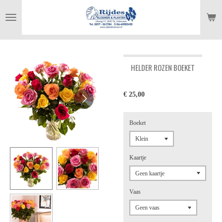
Ga
direct
naar
de
hoofdinhoud
HELDER ROZEN BOEKET
€ 25,00
Boeket
Kaartje
Vaas