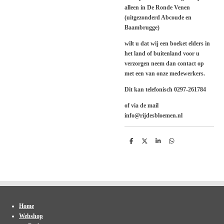
alleen in De Ronde Venen
(uitgezonderd Abcoude en
Baambrugge)
wilt u dat wij een boeket elders in
het land of buitenland voor u
verzorgen neem dan contact op
met een van onze medewerkers.
Dit kan telefonisch 0297-261784
of via de mail
info@rijdesbloemen.nl
D
D
S
D
e
e
h
e
l
e
a
l
e
l
r
e
n
e
n
Home
Webshop