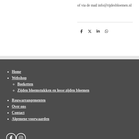
of via de mail info@rijdesbloemen.nl
D
D
S
D
e
e
h
e
l
e
a
l
e
l
r
e
n
e
n
Home
Webshop
Boeketten
Zijden bloemstukken en losse zijden bloemen
Rouwarrangementen
Over ons
Contact
Algemene voorwaarden