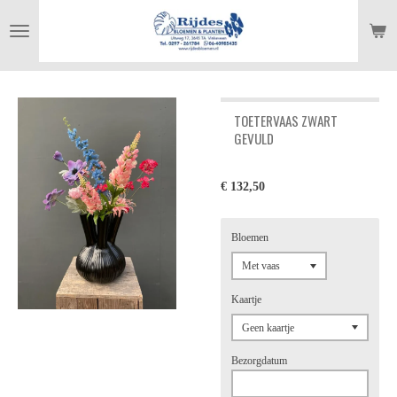
Ga
direct
naar
de
hoofdinhoud
TOETERVAAS ZWART
GEVULD
€ 132,50
Bloemen
Kaartje
Bezorgdatum