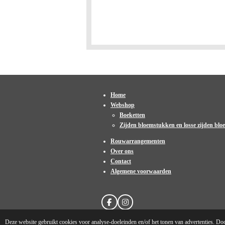
Home
Webshop
Boeketten
Zijden bloemstukken en losse zijden bl
Rouwarrangementen
Over ons
Contact
Algemene voorwaarden
F
I
a
n
© 2020 - 2026 Rijdes Bloemen
c
s
Deze website gebruikt cookies voor analyse-doeleinden en/of het tonen van advertenties. Doo