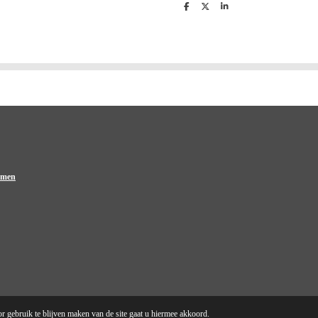
D
D
S
e
e
h
l
e
a
e
l
r
n
e
oemen
r gebruik te blijven maken van de site gaat u hiermee akkoord.