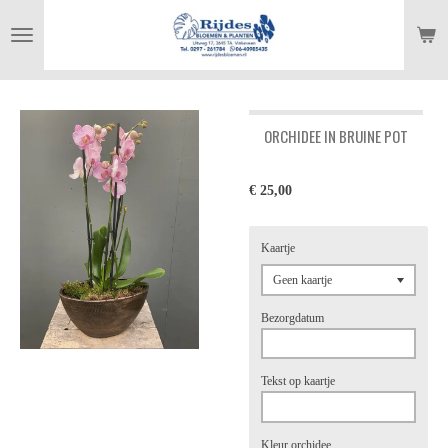
Ga
direct
naar
de
hoofdinhoud
ORCHIDEE IN BRUINE POT
€ 25,00
Kaartje
Bezorgdatum
Tekst op kaartje
Kleur orchidee