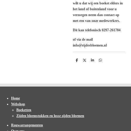
wilt u dat wij een boeket elders in
het land of buitenland voor u
verzorgen neem dan contact op
met een van onze medewerkers.
Dit kan telefonisch 0297-261784
of via de mail
info@rijdesbloemen.nl
D
D
S
D
e
e
h
e
l
e
a
l
e
l
r
e
n
e
n
Home
Webshop
Boeketten
Zijden bloemstukken en losse zijden bloemen
Rouwarrangementen
Over ons