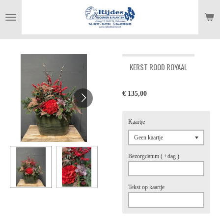
Ga
direct
naar
de
hoofdinhoud
KERST ROOD ROYAAL
€ 135,00
Kaartje
Bezorgdatum ( +dag )
Tekst op kaartje