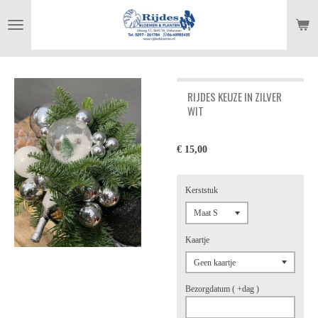
Ga
direct
naar
de
hoofdinhoud
RIJDES KEUZE IN ZILVER
WIT
€ 15,00
Kerststuk
Kaartje
Bezorgdatum ( +dag )