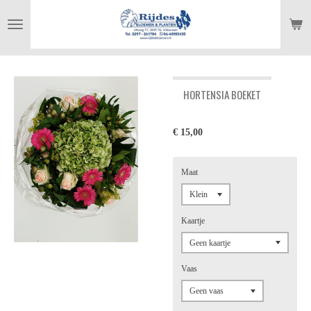
Ga
direct
naar
de
hoofdinhoud
HORTENSIA BOEKET
€ 15,00
Maat
Kaartje
Vaas