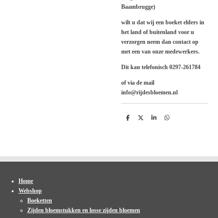
Baambrugge)
wilt u dat wij een boeket elders in
het land of buitenland voor u
verzorgen neem dan contact op
met een van onze medewerkers.
Dit kan telefonisch 0297-261784
of via de mail
info@rijdesbloemen.nl
D
D
S
D
e
e
h
e
l
e
a
l
e
l
r
e
n
e
n
Home
Webshop
Boeketten
Zijden bloemstukken en losse zijden bloemen