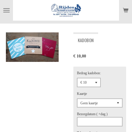
Ga
direct
naar
de
hoofdinhoud
KADOBON
€ 10,00
Bedrag kadobon:
Kaartje
Bezorgdatum ( +dag )