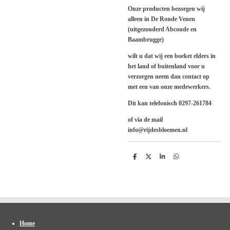
Onze producten bezorgen wij
alleen in De Ronde Venen
(uitgezonderd Abcoude en
Baambrugge)
wilt u dat wij een boeket elders in
het land of buitenland voor u
verzorgen neem dan contact op
met een van onze medewerkers.
Dit kan telefonisch 0297-261784
of via de mail
info@rijdesbloemen.nl
D
D
S
D
e
e
h
e
l
e
a
l
e
l
r
e
n
e
n
Home