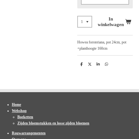
In
winkelwagen
Howea forsteriana, pot 24cm, pot
+planthoogte 160cm
D
D
S
D
e
e
h
e
l
e
a
l
e
l
r
e
n
e
n
Home
Webshop
Boeketten
Zijden bloemstukken en losse zijden bloemen
Rouwarrangementen