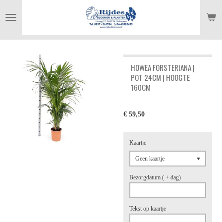
Ga
direct
naar
de
hoofdinhoud
HOWEA FORSTERIANA |
POT 24CM | HOOGTE
160CM
€ 59,50
Kaartje
Bezorgdatum ( + dag)
Tekst op kaartje