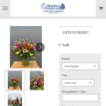
Ga
direct
naar
de
hoofdinhoud
SUPER VELDBOEKET
€ 75,00
Kaartje
Vaas
Bezorgdatum (+ dag )