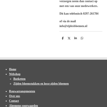
verzorgen neem dan contact op
met een van onze medewerkers.
Dit kan telefonisch 0297-261784
of via de mail
info@rijdesbloemen.nl
D
D
S
D
e
e
h
e
l
e
a
l
e
l
r
e
n
e
n
Home
Webshop
Boeketten
Zijden bloemstukken en losse zijden bloemen
Rouwarrangementen
Over ons
Contact
Algemene voorwaarden