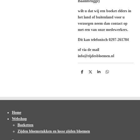
Baambrugge)
wilt u dat wij een boeket elders in
het land of buitenland voor u
verzorgen neem dan contact op
met een van onze medewerkers.
Dit kan telefonisch 0297-261784
of via de mail
info@rijdesbloemen.nl
D
D
S
D
e
e
h
e
l
e
a
l
e
l
r
e
n
e
n
Home
Webshop
Boeketten
Zijden bloemstukken en losse zijden bloemen