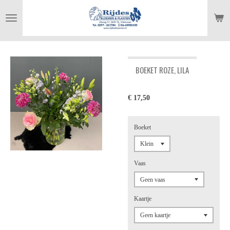
Ga
direct
naar
de
hoofdinhoud
BOEKET ROZE, LILA
€ 17,50
Boeket
Vaas
Kaartje