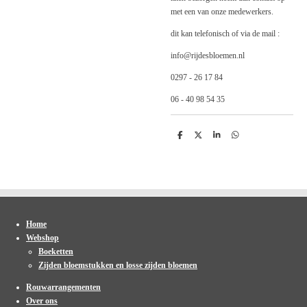
met een van onze medewerkers.
dit kan telefonisch of via de mail :
info@rijdesbloemen.nl
0297 - 26 17 84
06 - 40 98 54 35
D
D
S
D
e
e
h
e
l
e
a
l
e
l
r
e
n
e
n
Home
Webshop
Boeketten
Zijden bloemstukken en losse zijden bloemen
Rouwarrangementen
Over ons