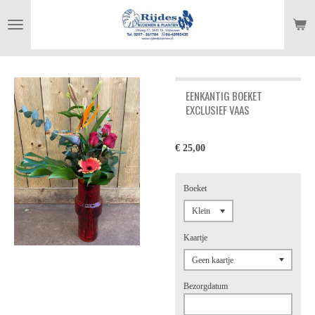
Ga
direct
naar
de
hoofdinhoud
EENKANTIG BOEKET
EXCLUSIEF VAAS
€ 25,00
Boeket
Kaartje
Bezorgdatum